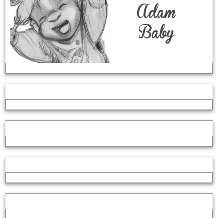
Décors
Disember
Valemon - La Légende de l'ours blanc
Hommage à Xavier Rudd